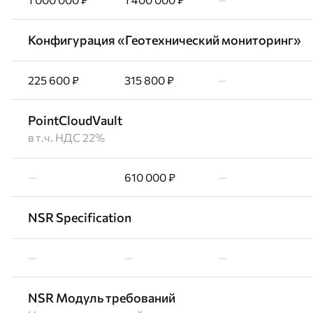
Конфигурация «Геотехнический мониторинг»
225 600 ₽
315 800 ₽
—
PointCloudVault
в т.ч. НДС 22%
—
610 000 ₽
—
NSR Specification
—
—
—
NSR Модуль требований