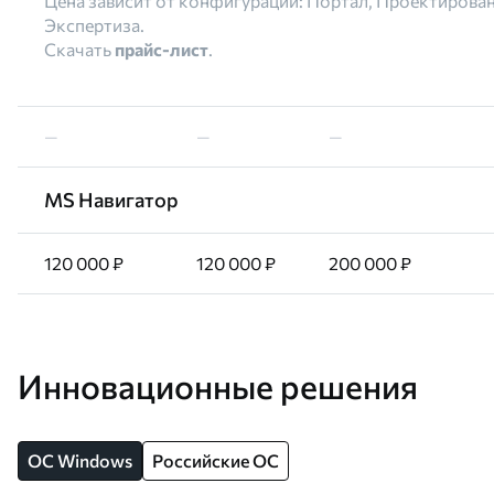
Цена зависит от конфигурации: Портал, Проектирова
Экспертиза.
Скачать
прайс-лист
.
—
—
—
MS Навигатор
120 000 ₽
120 000 ₽
200 000 ₽
Инновационные решения
OC Windows
Российские ОС