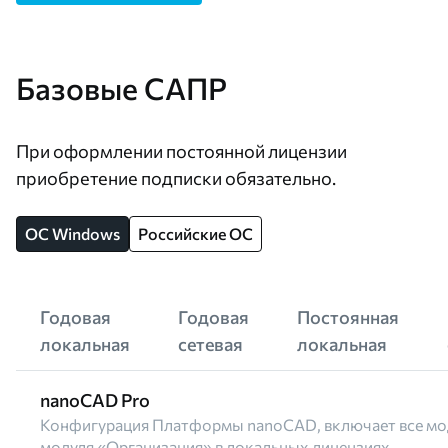
Базовые САПР
При оформлении постоянной лицензии
приобретение подписки обязательно.
OC Windows
Российские ОС
Годовая
Годовая
Постоянная
локальная
сетевая
локальная
nanoCAD Pro
Конфигурация Платформы nanoCAD, включает все мо
модуля «Организация» в локальных лицензиях