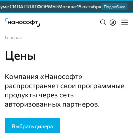
уме СИЛА ПЛАТФОРМЫ
Москва
15 октября
П
Подробнее
Главная
Цены
Компания «Нанософт»
распространяет свои программные
продукты через сеть
авторизованных партнеров.
Выбрать дилера