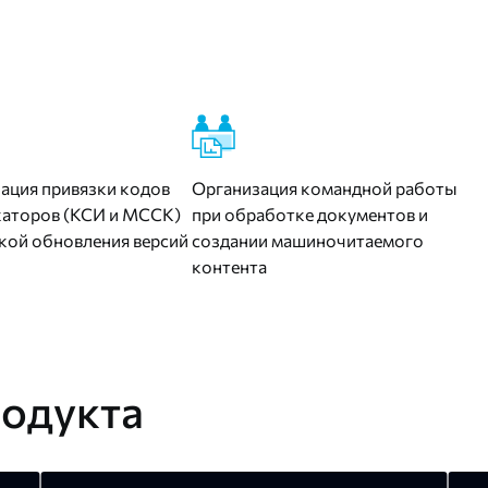
ация привязки кодов
Организация командной работы
аторов (КСИ и МССК)
при обработке документов и
кой обновления версий
создании машиночитаемого
контента
одукта