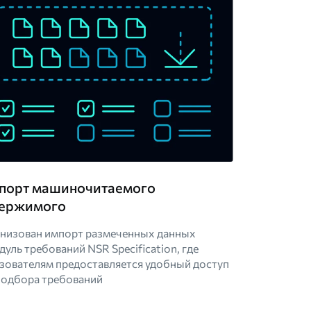
порт машиночитаемого
ержимого
низован импорт размеченных данных
дуль требований NSR Specification, где
зователям предоставляется удобный доступ
подбора требований