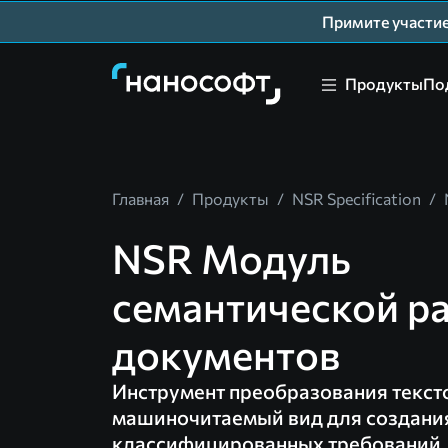
Примите участ
Продукты
По
Главная
/
Продукты
/
NSR Specification
/
NSR Модуль
семантической р
документов
Инструмент преобразования текст
машиночитаемый вид для создани
классифицированных требований