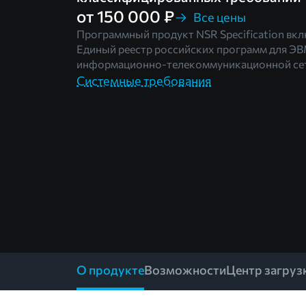
от 150 000 ₽
Все цены
Программный продукт NSR Specification вк
Единый реестр российских программ для ЭВ
информационно-телекоммуникационной сет
Системные требования
О продукте
Возможности
Центр загруз