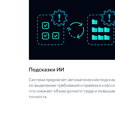
Подсказки ИИ
Система предлагает автоматические подска
по выделению требований и привязке классо
что снижает объем ручного труда и повыша
точность