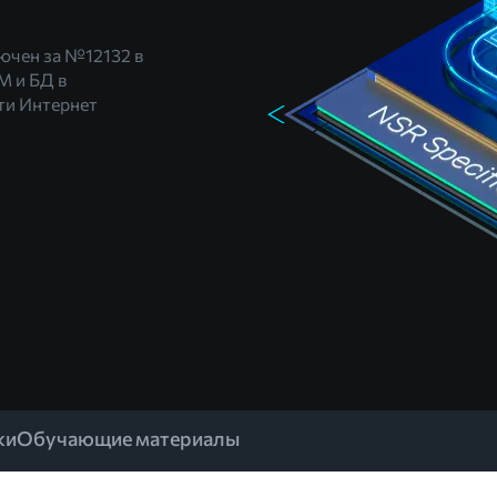
лючен за
№12132
в
М и БД в
и Интернет
ки
Обучающие материалы