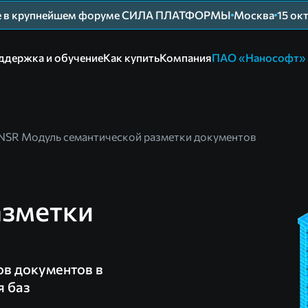
ие в крупнейшем форуме СИЛА ПЛАТФОРМЫ
Москва
15 ок
ддержка и обучение
Как купить
Компания
ПАО «Нанософт»
NSR Модуль семантической разметки документов
азметки
ов документов в
я баз