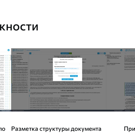
жности
по
Разметка структуры документа
При