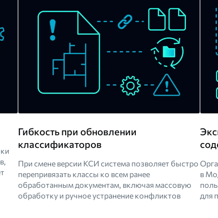
Гибкость при обновлении
Экс
классификаторов
сод
зки
в,
При смене версии КСИ система позволяет быстро
Орга
ет
перепривязать классы ко всем ранее
в Мо
обработанным документам, включая массовую
поль
обработку и ручное устранение конфликтов
для 