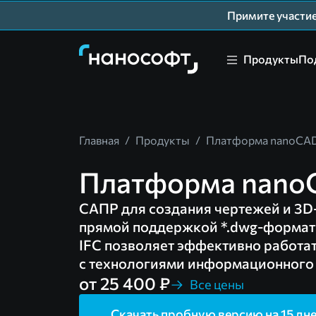
Примите участ
Продукты
По
Главная
/
Продукты
/
Платформа nanoCA
Платформа nano
САПР для создания чертежей и 3D
прямой поддержкой *.dwg-формат
IFC позволяет эффективно работат
с технологиями информационного
от 25 400 ₽
Все цены
Скачать пробную версию на 15 дн