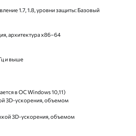
вление 1.7, 1.8, уровни защиты: Базовый
ция, архитектура x86–64
Гц и выше
ется в ОС Windows 10,11)
ой 3D-ускорения, объемом
жкой 3D-ускорения, объемом