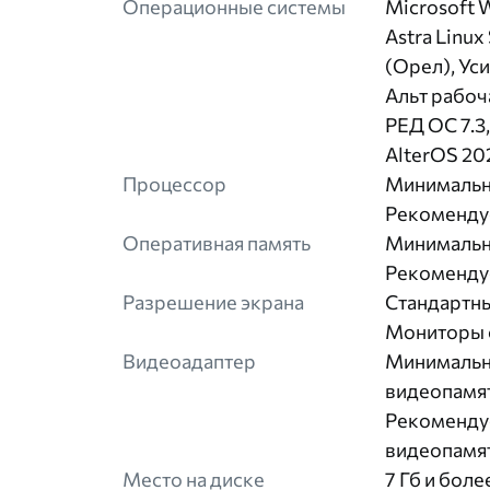
Операционные системы
Microsoft W
Astra Linux
(Орел), Ус
Альт рабоча
РЕД ОС 7.3
AlterOS 20
Процессор
Минимальны
Рекомендуе
Оперативная память
Минимальны
Рекомендуе
Разрешение экрана
Стандартны
Мониторы с
Видеоадаптер
Минимальн
видеопамят
Рекоменду
видеопамят
Место на диске
7 Гб и бол