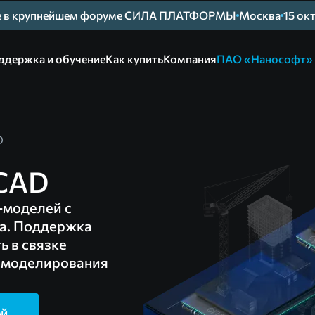
ие в крупнейшем форуме СИЛА ПЛАТФОРМЫ
Москва
15 ок
ддержка и обучение
Как купить
Компания
ПАО «Нанософт»
D
CAD
-моделей с
а. Поддержка
ь в связке
 моделирования
ей