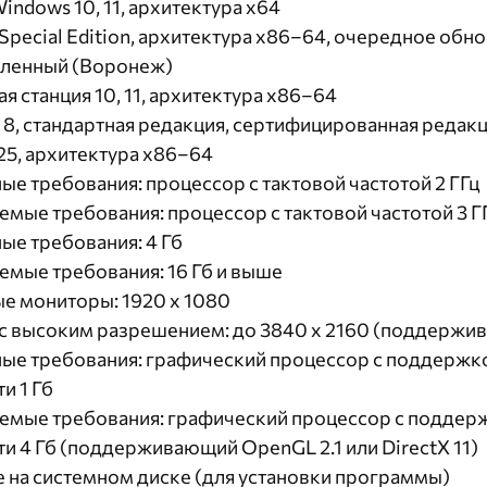
indows 10, 11, архитектура х64
 Special Edition, архитектура x86–64, очередное обно
иленный (Воронеж)
я станция 10, 11, архитектура x86–64
, 8, стандартная редакция, сертифицированная редак
25, архитектура x86–64
е требования: процессор с тактовой частотой 2 ГГц
мые требования: процессор с тактовой частотой 3 Г
е требования: 4 Гб
мые требования: 16 Гб и выше
е мониторы: 1920 x 1080
 высоким разрешением: до 3840 x 2160 (поддержива
ые требования: графический процессор с поддержк
и 1 Гб
емые требования: графический процессор с поддер
и 4 Гб (поддерживающий OpenGL 2.1 или DirectX 11)
ее на системном диске (для установки программы)