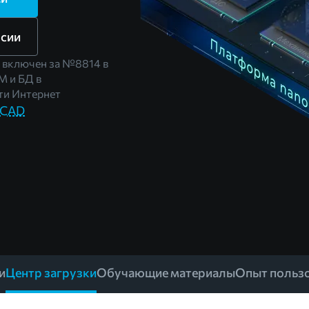
рсии
 включен за
№8814
в
М и БД в
и Интернет
oCAD
и
Центр загрузки
Обучающие материалы
Опыт польз