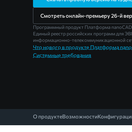
Смотреть онлайн-премьеру 26-й ве
Программный продукт Платформа nanoCAD
Единый реестр российских программ для ЭВ
информационно-телекоммуникационной сет
Что нового в продукте Платформа nan
Системные требования
О продукте
Возможности
Конфигураци