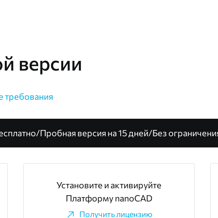
ой версии
е требования
есплатно
/
Пробная версия на 15 дней
/
Без ограничени
Установите и активируйте
Платформу nanoCAD
Получить лицензию