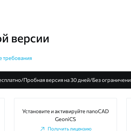
ой версии
е требования
есплатно
/
Пробная версия на 30 дней
/
Без ограничени
Установите и активируйте nanoCAD
GeoniCS
Получить лицензию