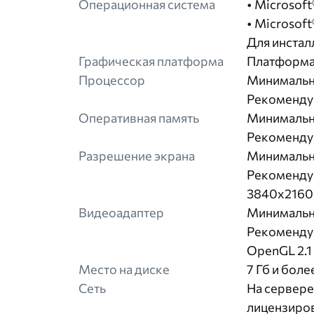
Операционная система
• Microsof
• Microsoft
Для инстал
Графическая платформа
Платформа 
Процессор
Минимальны
Рекомендуе
Оперативная память
Минимальны
Рекомендуе
Разрешение экрана
Минимальн
Рекоменду
3840х2160 
Видеоадаптер
Минимальны
Рекоменду
OpenGL 2.1 
Место на диске
7 Гб и бол
Сеть
На сервере
лицензиров