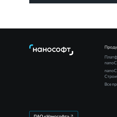
Прод
Плат
nano
nanoC
Строи
Все п
ПАО «Нанософт»