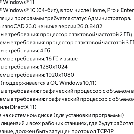
t® Windows® 11
® Windows® 10 (64-бит), в том числе Home, Pro и Enter
ляции программы требуется статус Администратора.
nanoCAD 26.0 не ниже версии 26.0.8482
е требования: процессор с тактовой частотой 2 ГГц
мые требования: процессор с тактовой частотой 3 Г
е требования: 4 Гб
мые требования: 16 Гб и выше
ые требования: 1280х1024
емые требования: 1920x1080
(поддерживается в ОС Windows 10,11)
е требования: графический процессор с объемом в
емые требования: графический процессор с объемо
или DirectX 11)
ее на системном диске (для установки программы)
 лицензий и всех рабочих станциях, где будут работ
ание, должен быть запущен протокол TCP/IP