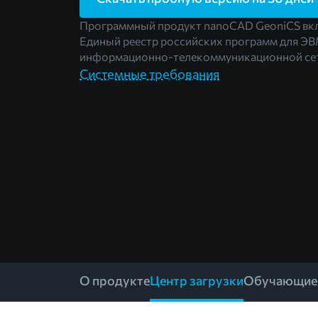
Программный продукт nanoCAD GeoniCS вк
Единый реестр российских программ для ЭВ
информационно-телекоммуникационной сет
Системные требования
О продукте
Центр загрузки
Обучающие