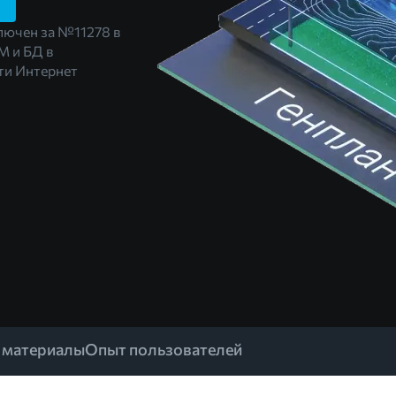
лючен за
№11278
в
М и БД в
и Интернет
 материалы
Опыт пользователей