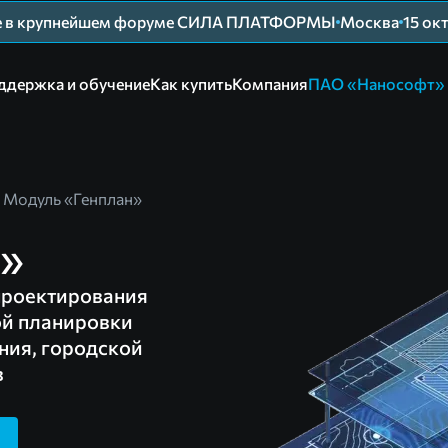
ие в крупнейшем форуме СИЛА ПЛАТФОРМЫ
Москва
15 ок
ддержка и обучение
Как купить
Компания
ПАО «Нанософт»
Модуль «Генплан»
н»
проектирования
ой планировки
ния, городской
в