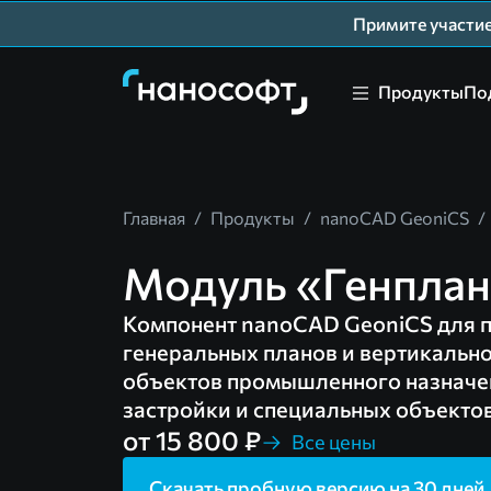
Примите участ
Продукты
По
Главная
/
Продукты
/
nanoCAD GeoniCS
/
Модуль «Генпла
Компонент nanoCAD GeoniCS для 
генеральных планов и вертикальн
объектов промышленного назначе
застройки и специальных объекто
от 15 800 ₽
Все цены
Скачать пробную версию на 30 дней