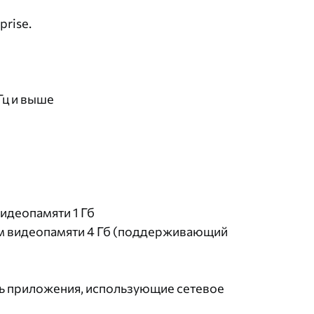
prise.
Гц и выше
идеопамяти 1 Гб
м видеопамяти 4 Гб (поддерживающий
ать приложения, использующие сетевое