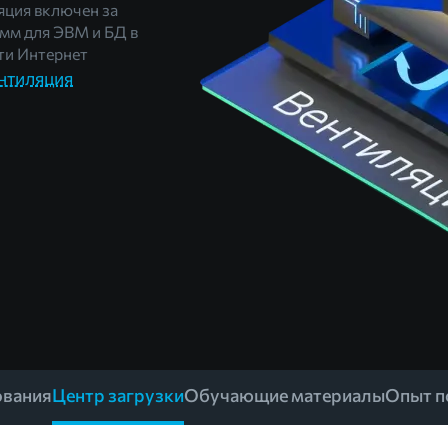
ция включен за
мм для ЭВМ и БД в
и Интернет
нтиляция
ования
Центр загрузки
Обучающие материалы
Опыт п