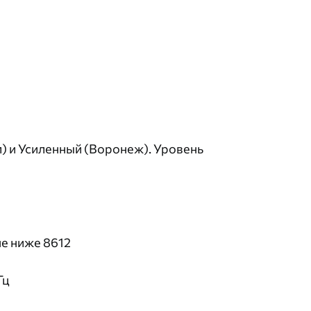
рел) и Усиленный (Воронеж). Уровень
не ниже 8612
Гц