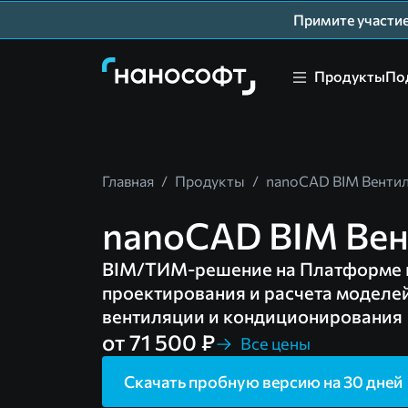
Примите участ
Продукты
По
Главная
/
Продукты
/
nanoCAD BIM Венти
nanoCAD BIM Вен
BIM/ТИМ-решение на Платформе 
проектирования и расчета моделе
вентиляции и кондиционирования
от 71 500 ₽
Все цены
Скачать пробную версию на 30 дней