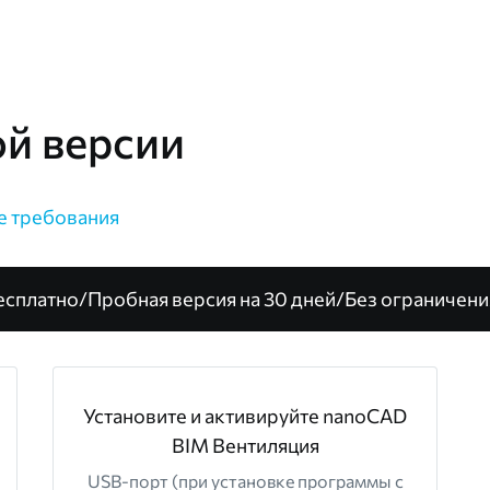
ой версии
е требования
есплатно
/
Пробная версия на 30 дней
/
Без ограничени
Установите и активируйте nanoCAD
BIM Вентиляция
USB-порт (при установке программы с