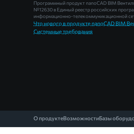
Программный продукт nanoCAD BIM Вентиля
№12630
в Единый реестр российских програ
информационно-телекоммуникационной сет
Что нового в продукте nanoCAD BIM Ве
Системные требования
О продукте
Возможности
Базы оборуд