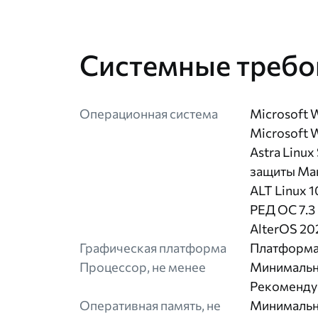
Системные требо
Операционная система
Microsoft 
Microsoft 
Astra Linux
защиты Ма
ALT Linux 
РЕД ОС 7.3 
AlterOS 20
Графическая платформа
Платформа 
Процессор, не менее
Минимальны
Рекомендуе
Оперативная память, не
Минимальны