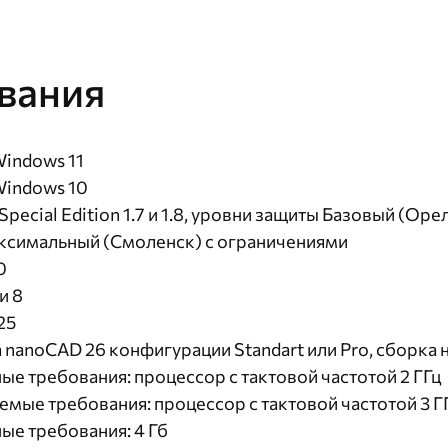
вания
Windows 11
Windows 10
 Special Edition 1.7 и 1.8, уровни защиты Базовый (О
ксимальный (Смоленск) с ограничениями
10
и 8
25
nanoCAD 26 конфигурации Standart или Pro, сборка 
е требования: процессор с тактовой частотой 2 ГГц
мые требования: процессор с тактовой частотой 3 Г
е требования: 4 Гб