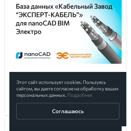
База оборудования компании
«Кабельный Завод “ЭКСПЕРТ-
Этот сайт использует cookies. Пользуясь
сайтом, вы даете согласие на обработку ваших
КАБЕЛЬ”» для nanoCAD BIM Электро
персональных данных.
Подробнее
07 АВГУСТА 2026
Соглашаюсь