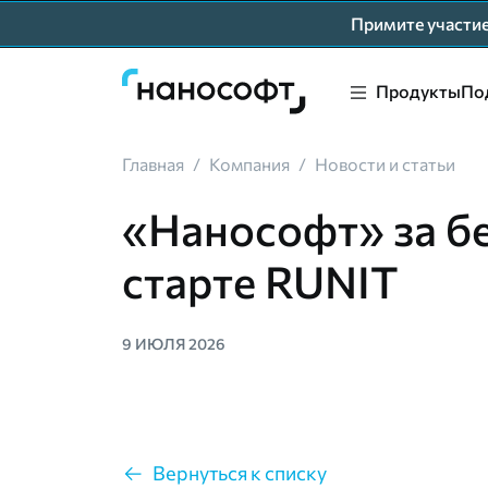
Примите участ
Продукты
По
Главная
/
Компания
/
Новости и статьи
«Нанософт» за бе
старте RUNIT
9 ИЮЛЯ 2026
Вернуться к списку