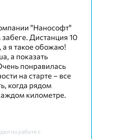
омпании "Нанософт"
 забеге. Дистанция 10
 а я такое обожаю!
а, а показать
 Очень понравилась
ости на старте – все
ь, когда рядом
каждом километре.
дел по работе с