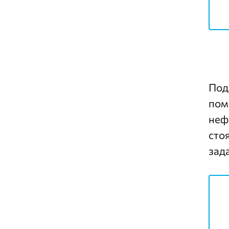
Под
пом
неф
сто
зад