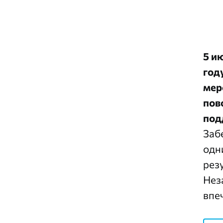
5 и
год
мер
пов
под
Заб
одн
рез
Нез
впе