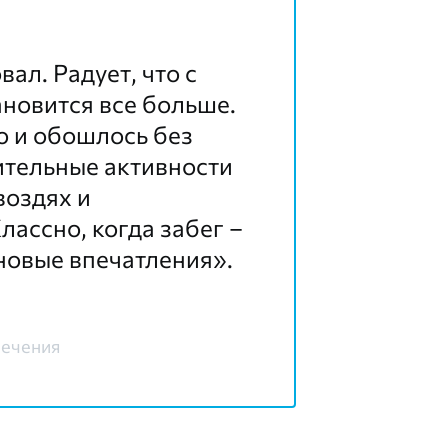
ал. Радует, что с
новится все больше.
о и обошлось без
ительные активности
воздях и
лассно, когда забег –
 новые впечатления».
печения