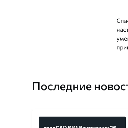
Спа
нас
уме
при
Последние новост