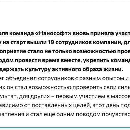
юля команда «Нанософт» вновь приняла участи
у на старт вышли 19 сотрудников компании, д
оприятие стало не только возможностью прове
одом провести время вместе, укрепить коман
держать культуру активного образа жизни.
ег объединил сотрудников с разным опытом и
их он стал возможностью проверить свои сил
ультат, для других – первым участием в масс
ависимо от поставленных целей, этот день по
чатления и стал еще одним поводом почувств