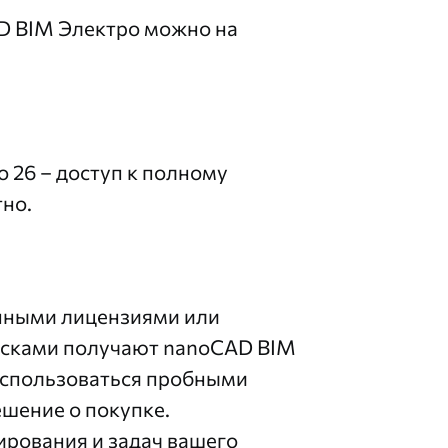
D BIM Электро можно на
 26 – доступ к полному
тно.
енными лицензиями или
исками получают nanoCAD BIM
воспользоваться пробными
ешение о покупке.
ирования и задач вашего