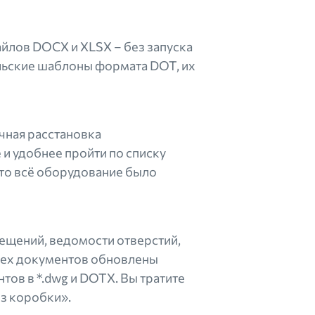
йлов DOCX и XLSX – без запуска
льские шаблоны формата DOT, их
чная расстановка
 и удобнее пройти по списку
то всё оборудование было
щений, ведомости отверстий,
всех документов обновлены
тов в *.dwg и DOTX. Вы тратите
из коробки».