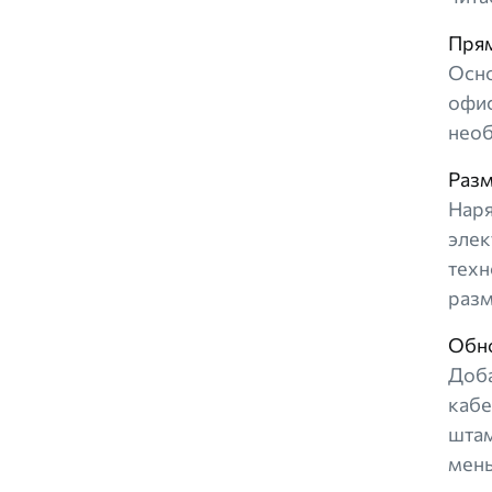
Прям
Осно
офис
необ
Разм
Наря
элек
техн
раз
Обн
Доба
кабе
штам
мень