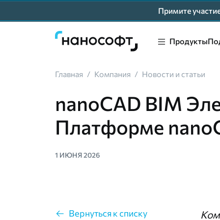
Примите участ
Продукты
По
Главная
/
Компания
/
Новости и статьи
nanoCAD BIM Элек
Платформе nano
1 ИЮНЯ 2026
Вернуться к списку
Ком