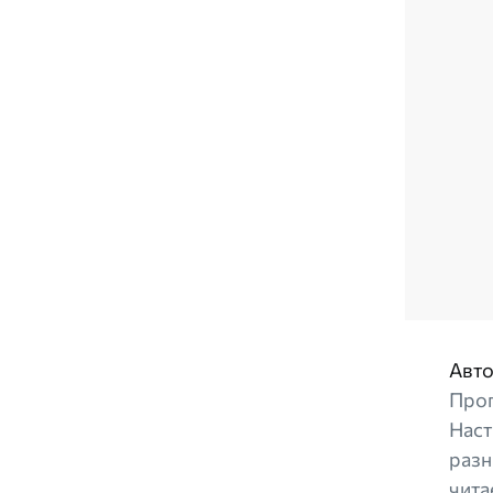
Авто
Прог
Наст
разн
чита