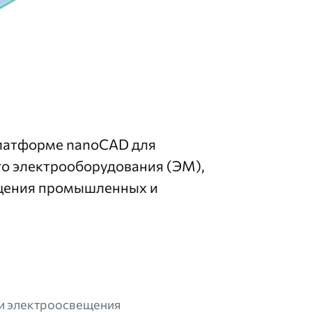
латформе nanoCAD
для
го электрооборудования (ЭМ),
ещения промышленных и
 и электроосвещения