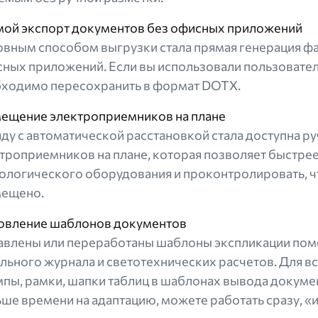
ой экспорт документов без офисных приложений
вным способом выгрузки стала прямая генерация фа
ных приложений. Если вы использовали пользовате
ходимо пересохранить в формат DOTX.
ещение электроприемников на плане
ду с автоматической расстановкой стала доступна ру
троприемников на плане, которая позволяет быстрее
ологического оборудования и проконтролировать, ч
мещено.
овление шаблонов документов
влены или переработаны шаблоны экспликации поме
льного журнала и светотехнических расчетов. Для 
пы, рамки, шапки таблиц в шаблонах вывода докумен
ше времени на адаптацию, можете работать сразу, «