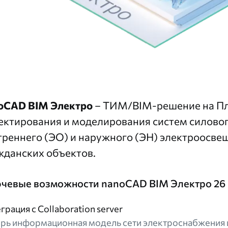
oCAD BIM Электро
– ТИМ/BIM-решение на
П
ектирования и моделирования систем силово
треннего (ЭО) и наружного (ЭН) электроосв
жданских объектов.
чевые возможности nanoCAD BIM Электро 26
грация с Collaboration server
рь информационная модель сети электроснабжения