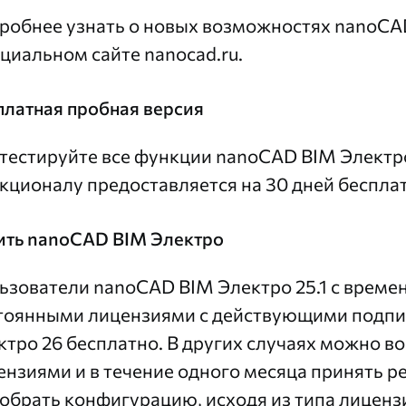
робнее узнать о новых возможностях nanoCA
циальном сайте
nanocad.ru
.
платная пробная версия
тестируйте все функции
nanoCAD BIM Электро
кционалу предоставляется на 30 дней беспла
ить nanoCAD BIM Электро
ьзователи nanoCAD BIM Электро 25.1 с врем
тоянными лицензиями с действующими подп
ктро 26 бесплатно. В других случаях можно 
ензиями и в течение одного месяца принять р
обрать конфигурацию, исходя из типа лиценз