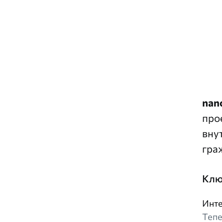
nan
про
вну
гра
Клю
Инте
Тепе