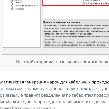
Настройка правила назначения слоя выносо
матическая генерация марок для кабельных проход
рамма сама формирует обозначения проходок с учет
раиваемые правила разделения по габаритам позвол
ые марки группам проходок в зависимости от диапаз
емым без ручной разметки.