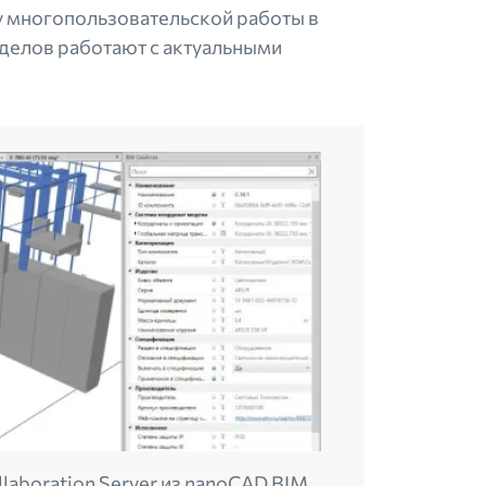
му многопользовательской работы в
делов работают с актуальными
laboration Server из nanoCAD BIM