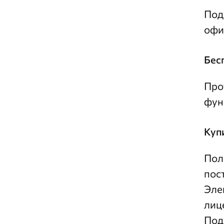
Под
офи
Бес
Про
фун
Куп
Пол
пос
Эле
лиц
Под