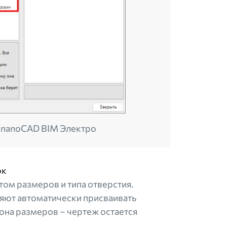
к nanoCAD BIM Электро
ок
ом размеров и типа отверстия.
яют автоматически присваивать
она размеров – чертеж остается