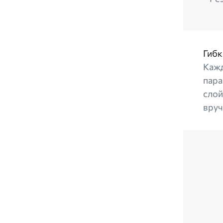
Гибк
Кажд
пара
слой
вруч