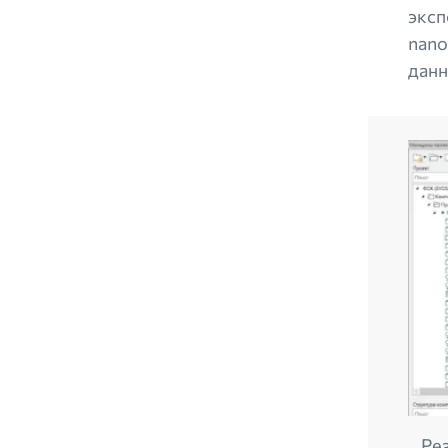
эксп
nano
данн
Рез