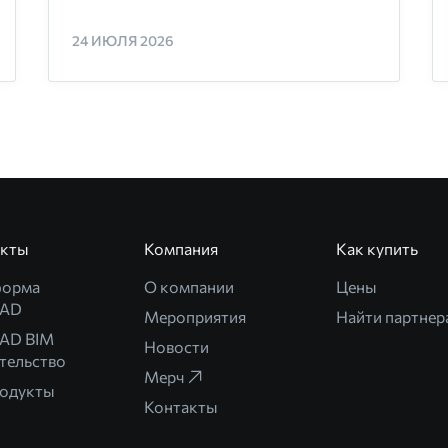
24 ИЮЛЯ 2026
укты
Компания
Как купить
форма
О компании
Цены
CAD
Мероприятия
Найти партнер
AD BIM
Новости
тельство
Мерч
родукты
Контакты