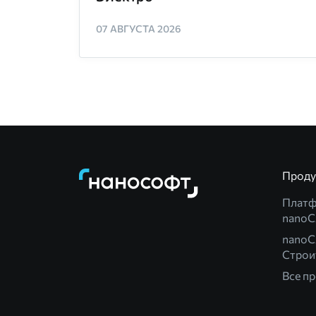
07 АВГУСТА 2026
Прод
Плат
nano
nanoC
Строи
Все п