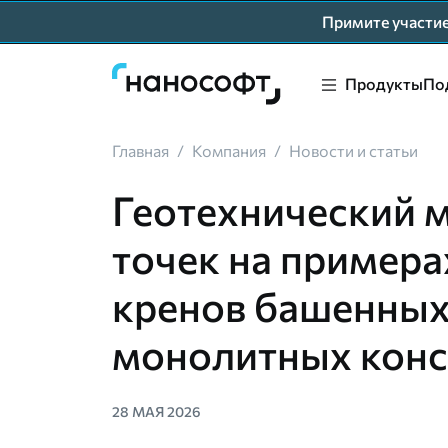
Примите участ
Продукты
По
Главная
/
Компания
/
Новости и статьи
Геотехнический 
точек на примера
кренов башенных
монолитных конс
28 МАЯ 2026