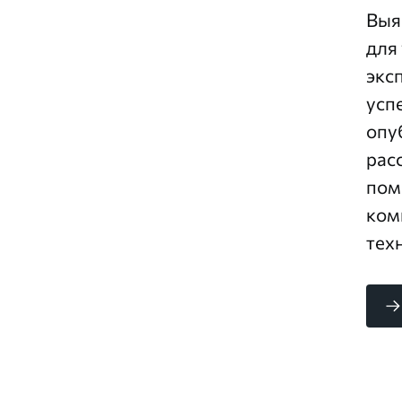
Выя
для
экс
усп
опу
рас
пом
ком
тех