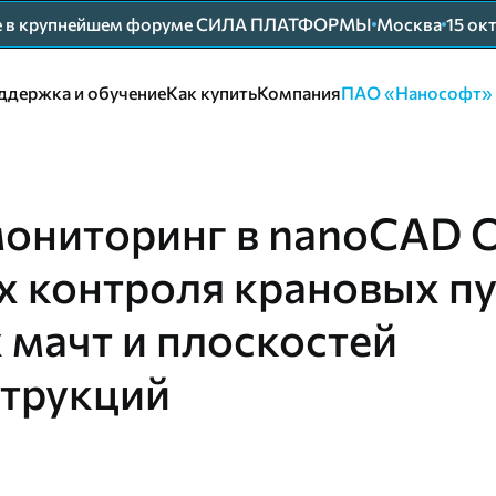
ие в крупнейшем форуме СИЛА ПЛАТФОРМЫ
Москва
15 ок
ддержка и обучение
Как купить
Компания
ПАО «Нанософт»
мониторинг в nanoCAD 
х контроля крановых пу
 мачт и плоскостей
трукций