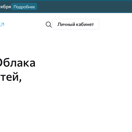
тября
Подробнее
Личный кабинет
Облака
тей,