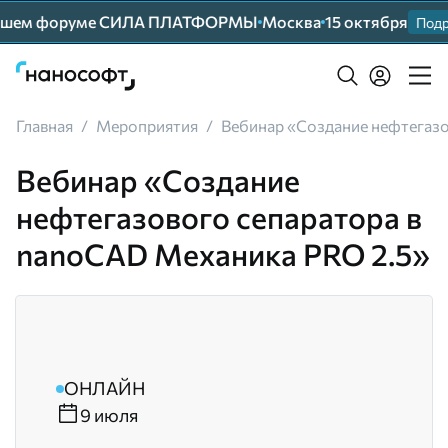
нейшем форуме СИЛА ПЛАТФОРМЫ
Москва
15 октября
Подр
Главная
/
Мероприятия
/
Вебинар «Создание нефтегазо
Вебинар «Создание
нефтегазового сепаратора в
nanoCAD Механика PRO 2.5»
ОНЛАЙН
9 июля