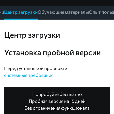
ии
Центр загрузки
Обучающие материалы
Опыт польз
Центр загрузки
Установка пробной версии
Перед установкой проверьте
системные требования
Попробуйте бесплатно
Пробная версия на 15 дней
Без ограничения функционала