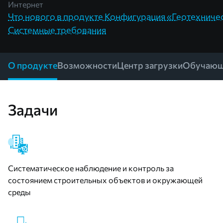
Интернет
Что нового в продукте Конфигурация «Геотехниче
Системные требования
О продукте
Возможности
Центр загрузки
Обучающ
Задачи
Систематическое наблюдение и контроль за
состоянием строительных объектов и окружающей
среды