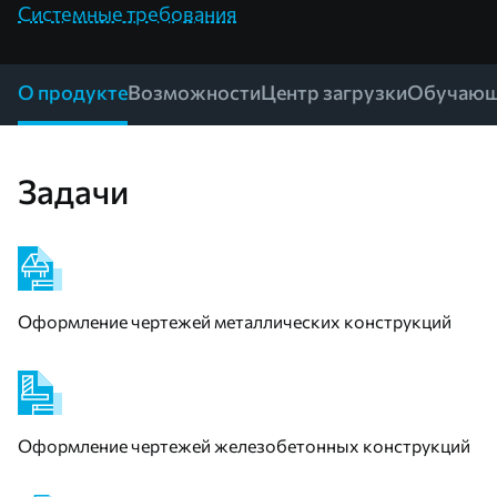
Системные требования
О продукте
Возможности
Центр загрузки
Обучающ
Задачи
Оформление чертежей металлических конструкций
Оформление чертежей железобетонных конструкций