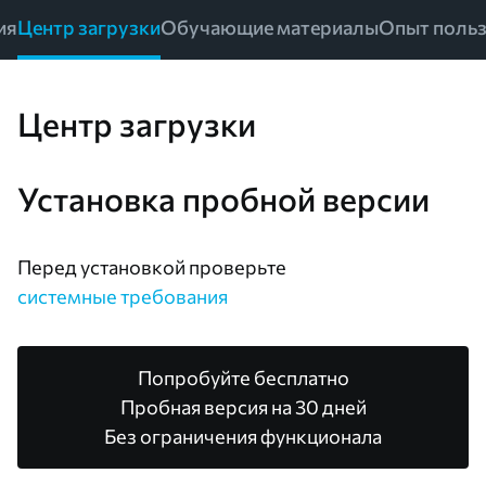
ия
Центр загрузки
Обучающие материалы
Опыт польз
Центр загрузки
Установка пробной версии
Перед установкой проверьте
системные требования
Попробуйте бесплатно
Пробная версия на 30 дней
Без ограничения функционала