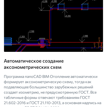
Автоматическое создание
аксонометрических схем
Программа nanoCAD BIM Отопление автоматически
формирует аксонометрическую схему, тогда как
подавляющее большинство зарубежных решений
создает изометрию, не предусмотренную ГОСТ. Все
табличные формы отвечают требованиям ГОСТ
21.602-2016 и ГОСТ 21.110-2013, а основная надпись на