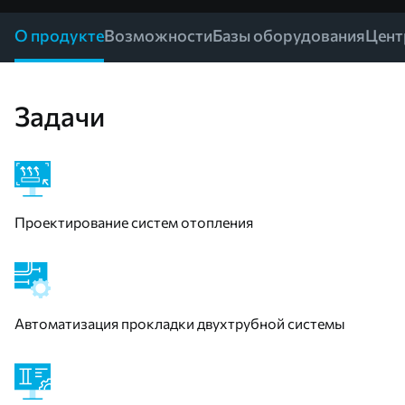
О продукте
Возможности
Базы оборудования
Цент
Задачи
Проектирование систем отопления
Автоматизация прокладки двухтрубной системы