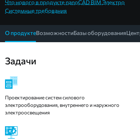
Что нового в продукте nanoCAD BIM Электро
Системные требования
О продукте
Возможности
Базы оборудования
Цент
Задачи
Проектирование систем силового
электрооборудования, внутреннего и наружного
электроосвещения