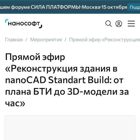
нейшем форуме СИЛА ПЛАТФОРМЫ
Москва
15 октября
Подр
Главная
/
Мероприятия
/
Прямой эфир «Реконструкция з
Прямой эфир
«Реконструкция здания в
nanoCAD Standart Build: от
плана БТИ до 3D-модели за
час»